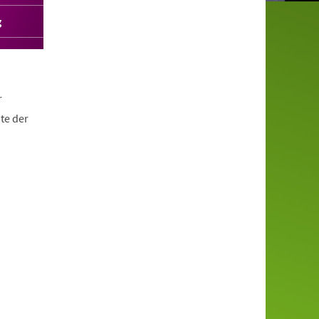
g
r
te der