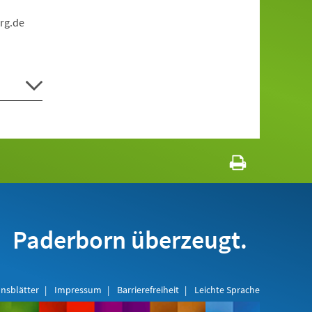
rg.de
Paderborn überzeugt.
nsblätter
Impressum
Barrierefreiheit
Leichte Sprache