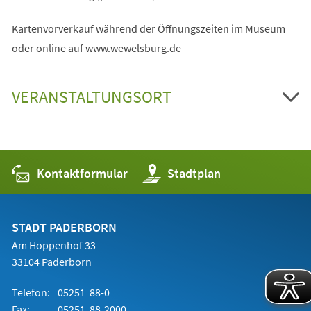
Kartenvorverkauf während der Öffnungszeiten im Museum
oder online auf www.wewelsburg.de
VERANSTALTUNGSORT
Kontaktformular
(Öffnet
Stadtplan
in
einem
neuen
Tab)
STADT PADERBORN
Am Hoppenhof 33
33104 Paderborn
Telefon:
05251 88-0
Fax:
05251 88-2000