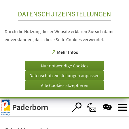
Inhalt anspringen
DATENSCHUTZEINSTELLUNGEN
Durch die Nutzung dieser Website erklären Sie sich damit
einverstanden, dass diese Seite Cookies verwendet.
(Öffnet
Mehr Infos
in
einem
Nur notwendige Cookies
neuen
Tab)
Datenschutzeinstellungen anpassen
Alle Cookies akzeptieren
Visuelle
Paderborn
Assistenzsoftware
öffnen.