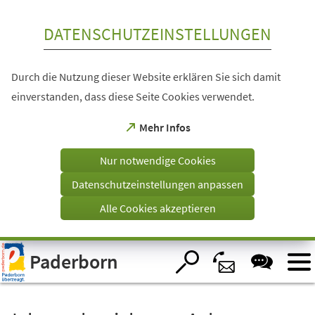
Inhalt anspringen
DATENSCHUTZEINSTELLUNGEN
Durch die Nutzung dieser Website erklären Sie sich damit
einverstanden, dass diese Seite Cookies verwendet.
(Öffnet
Mehr Infos
in
einem
Nur notwendige Cookies
neuen
Tab)
Datenschutzeinstellungen anpassen
Alle Cookies akzeptieren
Visuelle
Paderborn
Assistenzsoftware
öffnen.