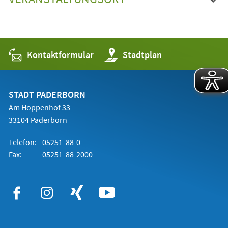
Kontaktformular
(Öffnet
Stadtplan
in
einem
neuen
Tab)
STADT PADERBORN
Am Hoppenhof 33
33104 Paderborn
Telefon:
05251 88-0
Fax:
05251 88-2000