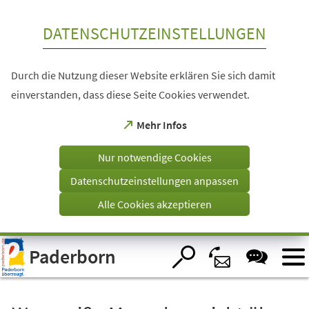
Inhalt anspringen
DATENSCHUTZEINSTELLUNGEN
Durch die Nutzung dieser Website erklären Sie sich damit
einverstanden, dass diese Seite Cookies verwendet.
(Öffnet
Mehr Infos
in
einem
Nur notwendige Cookies
neuen
Tab)
Datenschutzeinstellungen anpassen
Alle Cookies akzeptieren
Visuelle
Paderborn
Assistenzsoftware
öffnen.