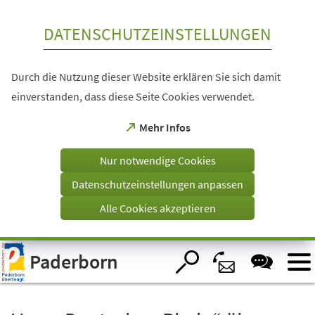
Inhalt anspringen
DATENSCHUTZEINSTELLUNGEN
Durch die Nutzung dieser Website erklären Sie sich damit
einverstanden, dass diese Seite Cookies verwendet.
(Öffnet
Mehr Infos
in
einem
Nur notwendige Cookies
neuen
Tab)
Datenschutzeinstellungen anpassen
Alle Cookies akzeptieren
Visuelle
Paderborn
Assistenzsoftware
öffnen.