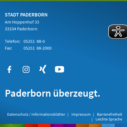
einem
neuen
Tab)
STADT PADERBORN
Am Hoppenhof 33
33104 Paderborn
Telefon:
05251 88-0
Fax:
05251 88-2000
Paderborn überzeugt.
Datenschutz / Informationsblätter
Impressum
Barrierefreiheit
Leichte Sprache