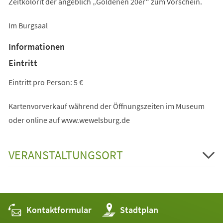
Zeitkolorit der angeblich „Goldenen 20er“ zum Vorschein.
Im Burgsaal
Informationen
Eintritt
Eintritt pro Person: 5 €
Kartenvorverkauf während der Öffnungszeiten im Museum
oder online auf www.wewelsburg.de
VERANSTALTUNGSORT
Kontaktformular
(Öffnet
Stadtplan
in