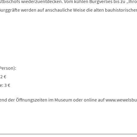
tbischofs wiederzuentdecken. Vom kühlen Burgverlies bis zu „Ihr
 Burggräfte werden auf anschauliche Weise die alten bauhistorisch
Person):
 2 €
: 3 €
end der Öffnungszeiten im Museum oder online auf www.wewelsbu