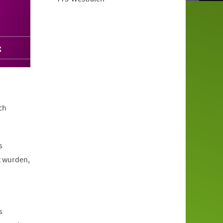
g
ch
s
t wurden,
s