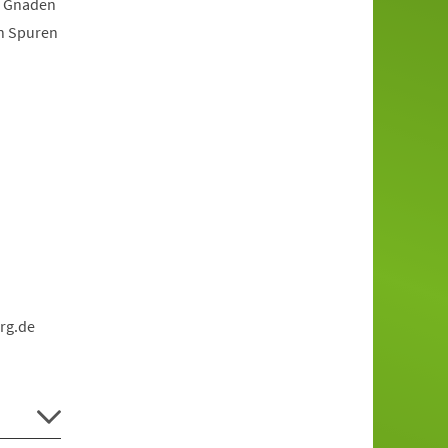
o Gnaden
en Spuren
rg.de