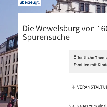
+
1
Die Wewelsburg von 160
Spurensuche
Öffentliche Theme
Familien mit Kind
VERANSTALTU
Viel Neues zum einzi
Veranstaltungsinformationen