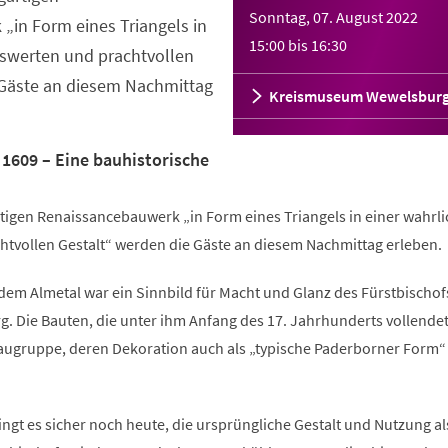
Sonntag, 07. August 2022
„in Form eines Triangels in
15:00
bis
16:30
nswerten und prachtvollen
 Gäste an diesem Nachmittag
Kreismuseum Wewelsbur
1609 – Eine bauhistorische
tigen Renaissancebauwerk „in Form eines Triangels in einer wahrli
tvollen Gestalt“ werden die Gäste an diesem Nachmittag erleben.
dem Almetal war ein Sinnbild für Macht und Glanz des Fürstbischof
g. Die Bauten, die unter ihm Anfang des 17. Jahrhunderts vollende
Baugruppe, deren Dekoration auch als „typische Paderborner Form“
ingt es sicher noch heute, die ursprüngliche Gestalt und Nutzung al