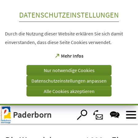
Inhalt anspringen
DATENSCHUTZEINSTELLUNGEN
Durch die Nutzung dieser Website erklären Sie sich damit
einverstanden, dass diese Seite Cookies verwendet.
(Öffnet
Mehr Infos
in
einem
Nur notwendige Cookies
neuen
Tab)
Datenschutzeinstellungen anpassen
Alle Cookies akzeptieren
Visuelle
Paderborn
Assistenzsoftware
öffnen.