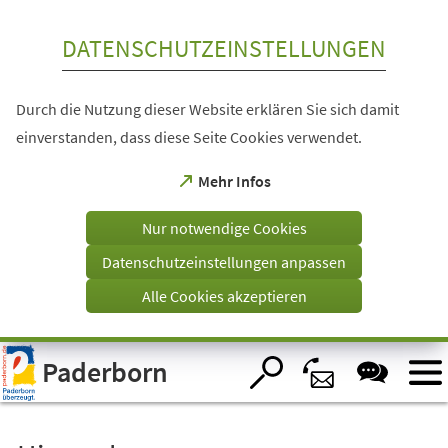
Inhalt anspringen
DATENSCHUTZEINSTELLUNGEN
Durch die Nutzung dieser Website erklären Sie sich damit
einverstanden, dass diese Seite Cookies verwendet.
(Öffnet
Mehr Infos
in
einem
Nur notwendige Cookies
neuen
Tab)
Datenschutzeinstellungen anpassen
Alle Cookies akzeptieren
Visuelle
Paderborn
Assistenzsoftware
öffnen.