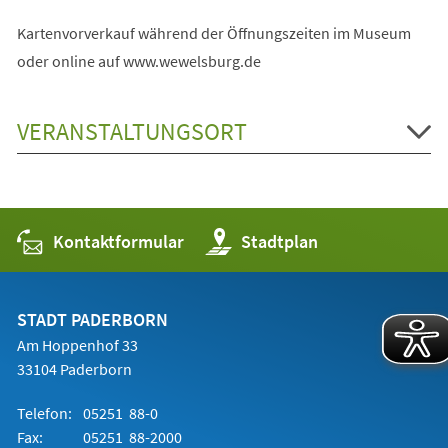
Kartenvorverkauf während der Öffnungszeiten im Museum
oder online auf www.wewelsburg.de
VERANSTALTUNGSORT
Kontaktformular
(Öffnet
Stadtplan
in
einem
neuen
Tab)
STADT PADERBORN
Am Hoppenhof 33
33104 Paderborn
Telefon:
05251 88-0
Fax:
05251 88-2000