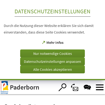
Inhalt anspringen
DATENSCHUTZEINSTELLUNGEN
Durch die Nutzung dieser Website erklären Sie sich damit
einverstanden, dass diese Seite Cookies verwendet.
(Öffnet
Mehr Infos
in
einem
Nur notwendige Cookies
neuen
Tab)
Datenschutzeinstellungen anpassen
Alle Cookies akzeptieren
Visuelle
Paderborn
Assistenzsoftware
öffnen.