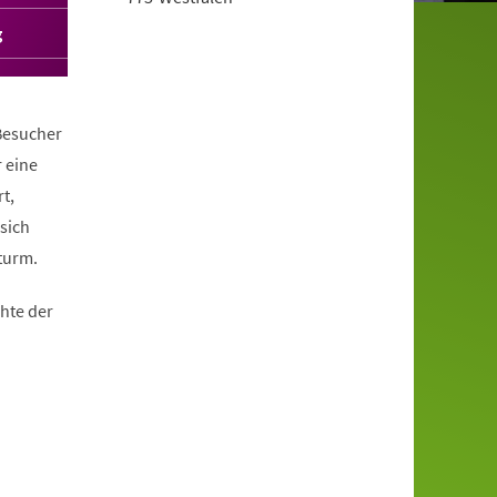
g
Besucher
 eine
t,
sich
turm.
hte der