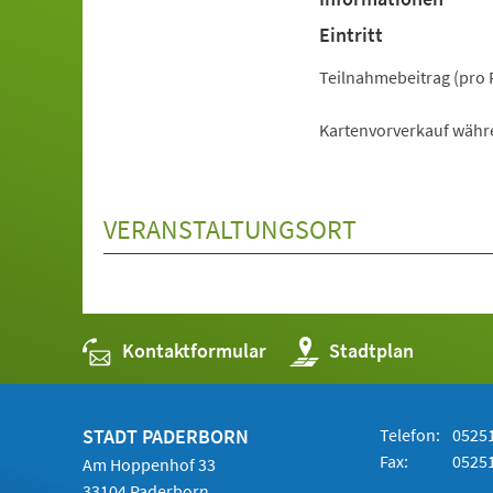
Eintritt
Teilnahmebeitrag (pro P
Kartenvorverkauf währ
VERANSTALTUNGSORT
Kontaktformular
(Öffnet
Stadtplan
in
einem
neuen
Tab)
STADT PADERBORN
Telefon:
05251
Fax:
05251
Am Hoppenhof 33
33104 Paderborn