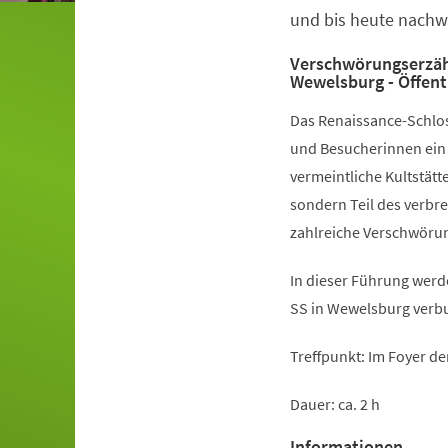
und bis heute nachwi
Verschwörungserzäh
Wewelsburg - Öffent
Das Renaissance-Schlos
und Besucherinnen ein 
vermeintliche Kultstätt
sondern Teil des verbr
zahlreiche Verschwöru
In dieser Führung werd
SS in Wewelsburg verbu
Treffpunkt: Im Foyer d
Dauer: ca. 2 h
Informationen