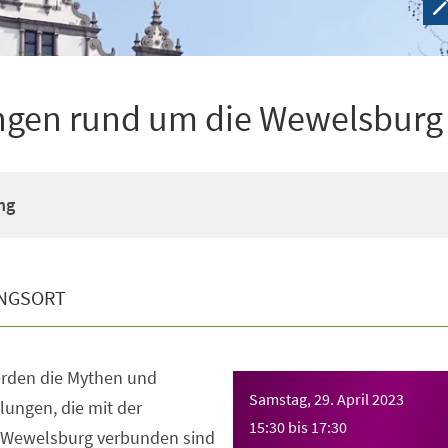
ngen rund um die Wewelsburg
ng
NGSORT
erden die Mythen und
Samstag, 29. April 2023
ungen, die mit der
15:30
bis
17:30
n Wewelsburg verbunden sind