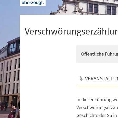
+
1
Verschwörungserzählu
Öffentliche Führu
VERANSTALTU
In dieser Führung w
Veranstaltungsinformationen
Verschwörungserzähl
Geschichte der SS i