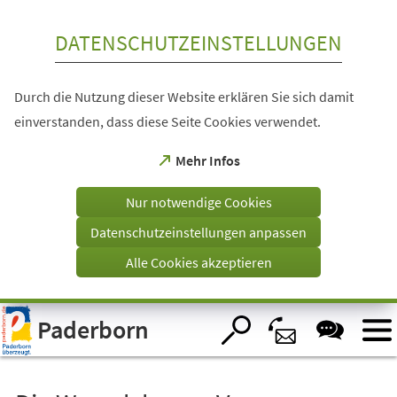
Inhalt anspringen
DATENSCHUTZEINSTELLUNGEN
Durch die Nutzung dieser Website erklären Sie sich damit
einverstanden, dass diese Seite Cookies verwendet.
(Öffnet
Mehr Infos
in
einem
Nur notwendige Cookies
neuen
Tab)
Datenschutzeinstellungen anpassen
Alle Cookies akzeptieren
Visuelle
Paderborn
Assistenzsoftware
öffnen.