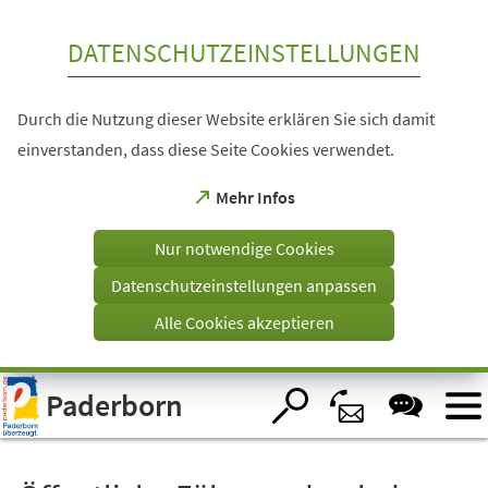
Inhalt anspringen
DATENSCHUTZEINSTELLUNGEN
Durch die Nutzung dieser Website erklären Sie sich damit
einverstanden, dass diese Seite Cookies verwendet.
(Öffnet
Mehr Infos
in
einem
Nur notwendige Cookies
neuen
Tab)
Datenschutzeinstellungen anpassen
Alle Cookies akzeptieren
Visuelle
Paderborn
Assistenzsoftware
öffnen.