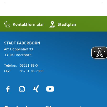
Kontaktformular
(Öffnet
Stadtplan
in
einem
neuen
Tab)
STADT PADERBORN
Am Hoppenhof 33
33104 Paderborn
Telefon:
05251 88-0
Fax:
05251 88-2000