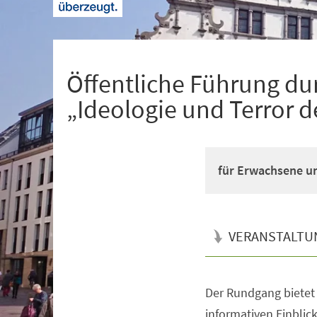
+
1
Öffentliche Führung du
„Ideologie und Terror d
für Erwachsene un
VERANSTALTU
Der Rundgang bietet
Veranstaltungsinformationen
informativen Einblick