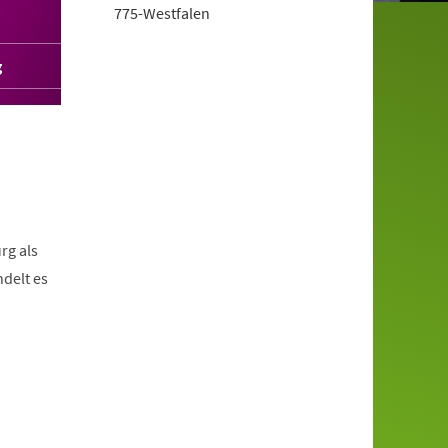
775-Westfalen
g
rg als
delt es