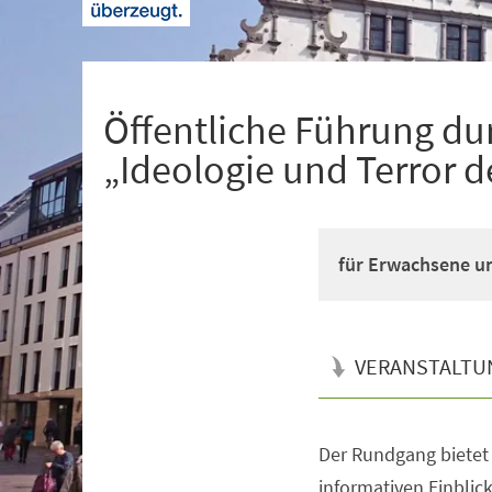
+
1
Öffentliche Führung du
„Ideologie und Terror d
für Erwachsene un
VERANSTALTU
Der Rundgang bietet
Veranstaltungsinformationen
informativen Einblick