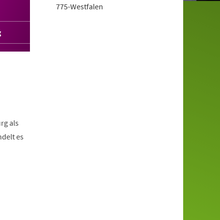
775-Westfalen
g
rg als
delt es