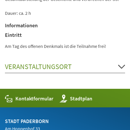
Dauer: ca. 2 h
Informationen
Eintritt
Am Tag des offenen Denkmals ist die Teilnahme frei!
VERANSTALTUNGSORT
Kontaktformular
(Öffnet
Stadtplan
in
einem
neuen
Tab)
STADT PADERBORN
Am Hoppenhof 33