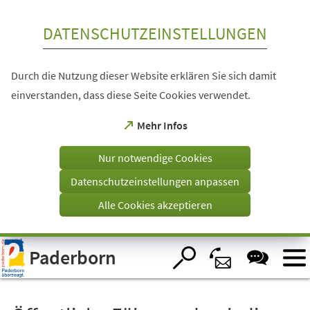
Inhalt anspringen
DATENSCHUTZEINSTELLUNGEN
Durch die Nutzung dieser Website erklären Sie sich damit
einverstanden, dass diese Seite Cookies verwendet.
(Öffnet
Mehr Infos
in
einem
Nur notwendige Cookies
neuen
Tab)
Datenschutzeinstellungen anpassen
Alle Cookies akzeptieren
Visuelle
Paderborn
Assistenzsoftware
öffnen.