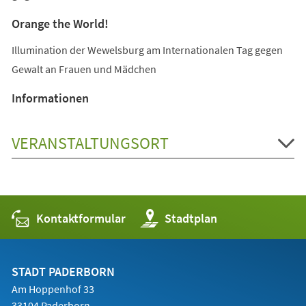
Orange the World!
Illumination der Wewelsburg am Internationalen Tag gegen
Gewalt an Frauen und Mädchen
Informationen
VERANSTALTUNGSORT
Kontaktformular
(Öffnet
Stadtplan
in
einem
neuen
Tab)
STADT PADERBORN
Am Hoppenhof 33
33104 Paderborn