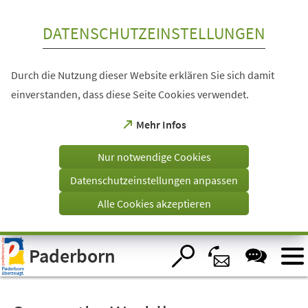
Inhalt anspringen
DATENSCHUTZEINSTELLUNGEN
Durch die Nutzung dieser Website erklären Sie sich damit
einverstanden, dass diese Seite Cookies verwendet.
(Öffnet
Mehr Infos
in
einem
Nur notwendige Cookies
neuen
Tab)
Datenschutzeinstellungen anpassen
Alle Cookies akzeptieren
Visuelle
Paderborn
Assistenzsoftware
öffnen.