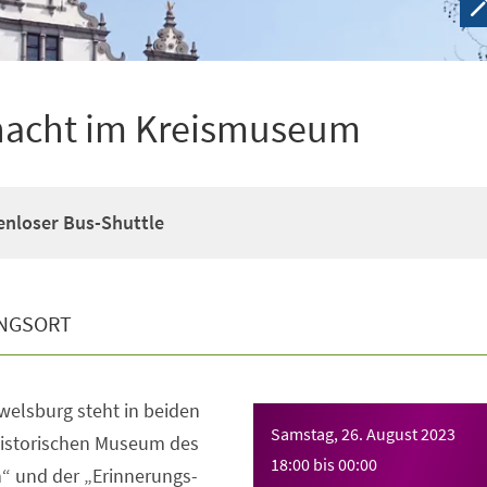
acht im Kreismuseum
stenloser Bus-Shuttle
NGSORT
elsburg steht in beiden
Samstag, 26. August 2023
istorischen Museum des
18:00
bis
00:00
“ und der „Erinnerungs-