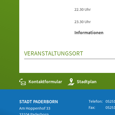
22.30 Uhr
23.30 Uhr
Informationen
VERANSTALTUNGSORT
Kontaktformular
(Öffnet
Stadtplan
in
einem
neuen
Tab)
STADT PADERBORN
Telefon:
05251
Fax:
05251
Am Hoppenhof 33
33104 Paderborn