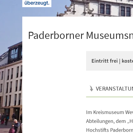
+
1
Paderborner Museumsn
Eintritt frei | ko
VERANSTALTU
Im Kreismuseum Wew
Veranstaltungsinformationen
Abteilungen, dem „H
Hochstifts Paderborn