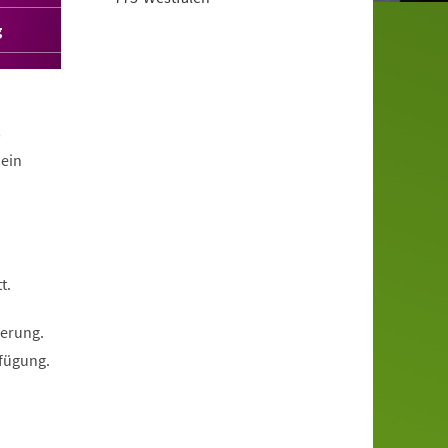
g
s
 ein
t.
ierung.
rfügung.