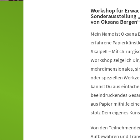
Workshop für Erwac
Sonderausstellung „
von Oksana Bergen“
Mein Name ist Oksana B
erfahrene Papierkünstle
Skalpell – Mit chirurgi
Workshop zeige ich Dir, 
mehrdimensionales, sin
oder speziellen Werkzeu
kannst Du aus einfachen
beeindruckendes Gesamt
aus Papier mithilfe ei
stolz Dein eigenes Kun
Von den Teilnehmenden 
Aufbewahren und Trans