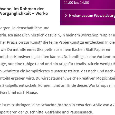
11:00
bis
14:00
hsene. Im Rahmen der
Vergänglichkeit – Werke
Kreismuseum Wewelsbur
.
ergen, leidenschaftliche und
rin. Ich lade Dich herzlich dazu ein, in meinem Workshop "Papier 
scher Präzision zur Kunst“ die feine Papierkunst zu entdecken! In di
wie Du mithilfe eines Skalpells aus einem flachen Blatt Papier ein
nliches Kunstwerk gestalten kannst. Du benötigst keine Vorkenntn
ge, nur eine ruhige Hand und ein Auge für Details. Mit ein wenig 
 Schnitten ein kompliziertes Muster gestalten, das nach und nach 
bild ergeben wird. Du wirst staunen, welche kreativen Möglichkei
nes Skalpells entwickeln können, und am Ende dieses Workshops ni
stwerk mit nach Hause.
ist mitzubringen: eine Schachtel/Karton in etwa der Größe von A
portieren der Zuschnitte. Getränke und Pausensnack.