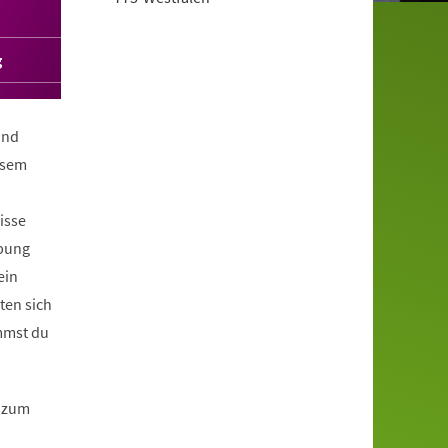
g
und
esem
isse
Übung
ein
ten sich
mmst du
2 zum