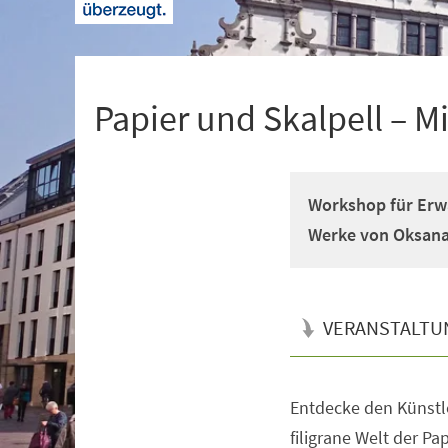
+
1
Papier und Skalpell – Mi
Workshop für Erw
Werke von Oksana
VERANSTALTU
Entdecke den Künstle
Veranstaltungsinformationen
filigrane Welt der Pa