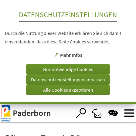
Inhalt anspringen
DATENSCHUTZEINSTELLUNGEN
Durch die Nutzung dieser Website erklären Sie sich damit
einverstanden, dass diese Seite Cookies verwendet.
(Öffnet
Mehr Infos
in
einem
Nur notwendige Cookies
neuen
Tab)
Datenschutzeinstellungen anpassen
Alle Cookies akzeptieren
Visuelle
Paderborn
Assistenzsoftware
öffnen.