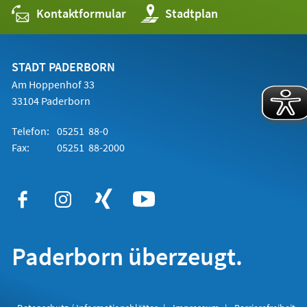
Kontaktformular
(Öffnet
Stadtplan
in
einem
neuen
Tab)
STADT PADERBORN
Am Hoppenhof 33
33104 Paderborn
Telefon:
05251 88-0
Fax:
05251 88-2000
Paderborn überzeugt.