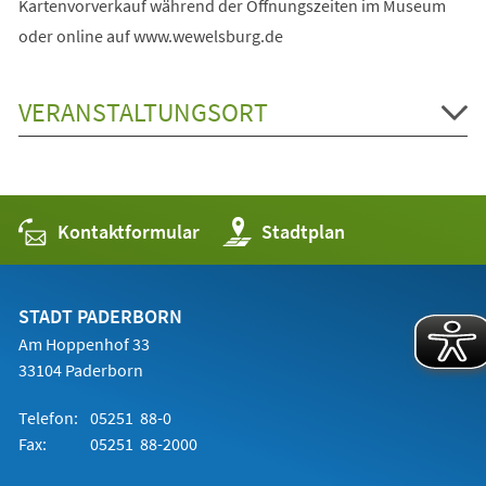
Kartenvorverkauf während der Öffnungszeiten im Museum
oder online auf www.wewelsburg.de
VERANSTALTUNGSORT
Kontaktformular
(Öffnet
Stadtplan
in
einem
neuen
Tab)
STADT PADERBORN
Am Hoppenhof 33
33104 Paderborn
Telefon:
05251 88-0
Fax:
05251 88-2000