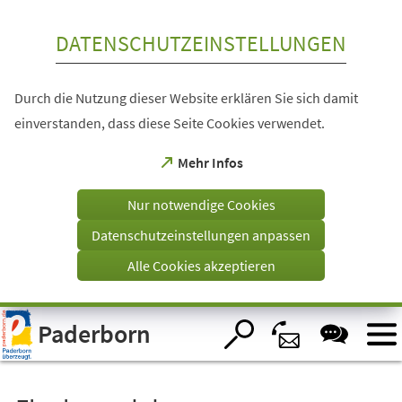
Inhalt anspringen
DATENSCHUTZEINSTELLUNGEN
Durch die Nutzung dieser Website erklären Sie sich damit
einverstanden, dass diese Seite Cookies verwendet.
(Öffnet
Mehr Infos
in
einem
Nur notwendige Cookies
neuen
Tab)
Datenschutzeinstellungen anpassen
Alle Cookies akzeptieren
Visuelle
Paderborn
Assistenzsoftware
öffnen.