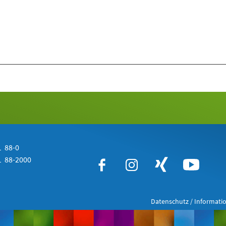
 88-0
 88-2000
Datenschutz / Informatio