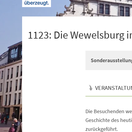
+
1
1123: Die Wewelsburg im
Sonderausstellun
VERANSTALTU
Die Besuchenden werd
Veranstaltungsinformationen
Geschichte des heut
zurückgeführt.