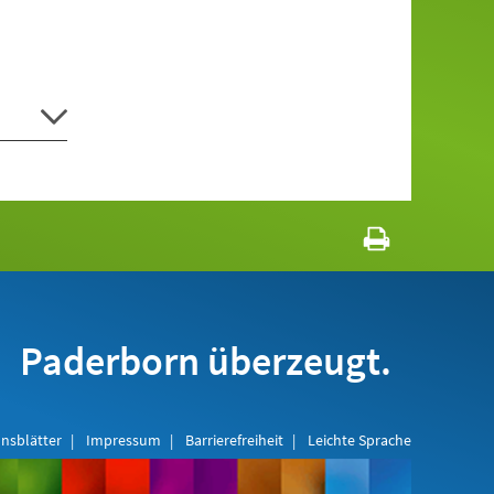
Paderborn überzeugt.
nsblätter
Impressum
Barrierefreiheit
Leichte Sprache