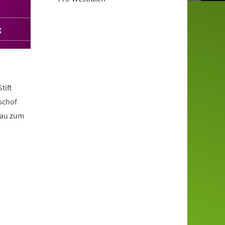
g
tift
schof
bau zum