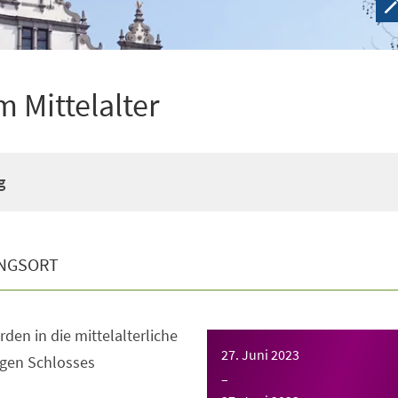
 Mittelalter
g
NGSORT
en in die mittelalterliche
27. Juni 2023
igen Schlosses
–