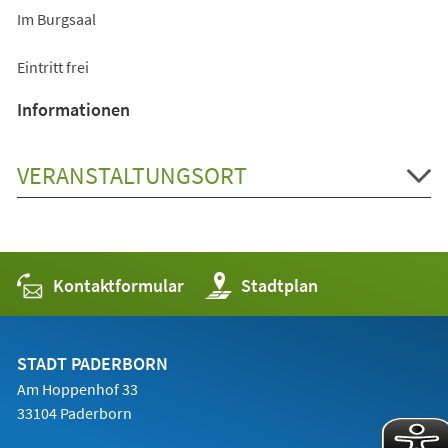
Im Burgsaal
Eintritt frei
Informationen
VERANSTALTUNGSORT
Kontaktformular
(Öffnet
Stadtplan
in
einem
neuen
Tab)
STADT PADERBORN
Am Hoppenhof 33
33104 Paderborn