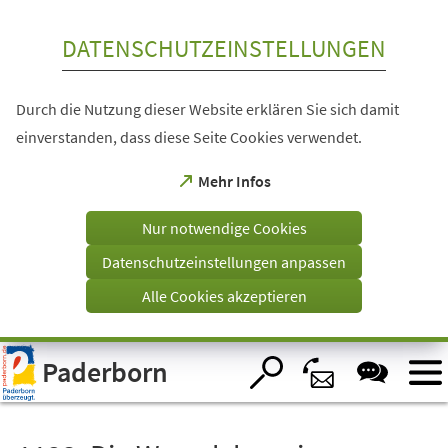
Inhalt anspringen
DATENSCHUTZEINSTELLUNGEN
Durch die Nutzung dieser Website erklären Sie sich damit
einverstanden, dass diese Seite Cookies verwendet.
(Öffnet
Mehr Infos
in
einem
Nur notwendige Cookies
neuen
Tab)
Datenschutzeinstellungen anpassen
Alle Cookies akzeptieren
Visuelle
Paderborn
Assistenzsoftware
öffnen.