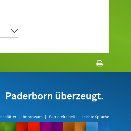
Paderborn überzeugt.
nsblätter
Impressum
Barrierefreiheit
Leichte Sprache