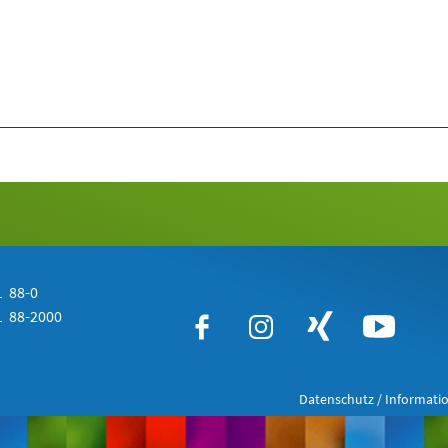
 88-0
 88-2000
Datenschutz / Informatio