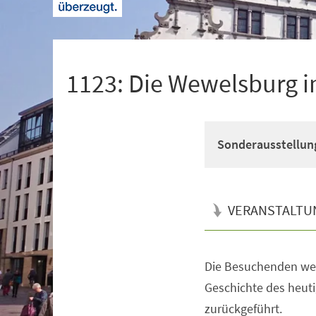
+
1
1123: Die Wewelsburg im
Sonderausstellun
VERANSTALTU
Die Besuchenden werd
Veranstaltungsinformationen
Geschichte des heut
zurückgeführt.