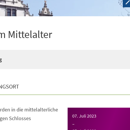
 Mittelalter
g
NGSORT
en in die mittelalterliche
07. Juli 2023
igen Schlosses
–