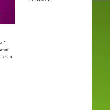
g
tift
schof
bau zum