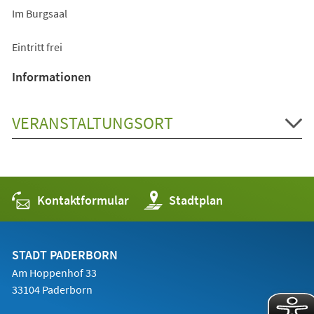
Im Burgsaal
Eintritt frei
Informationen
VERANSTALTUNGSORT
Kontaktformular
(Öffnet
Stadtplan
in
einem
neuen
Tab)
STADT PADERBORN
Am Hoppenhof 33
33104 Paderborn