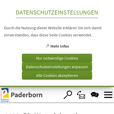
Inhalt anspringen
DATENSCHUTZEINSTELLUNGEN
Durch die Nutzung dieser Website erklären Sie sich damit
einverstanden, dass diese Seite Cookies verwendet.
(Öffnet
Mehr Infos
in
einem
Nur notwendige Cookies
neuen
Tab)
Datenschutzeinstellungen anpassen
Alle Cookies akzeptieren
Visuelle
Paderborn
Assistenzsoftware
öffnen.