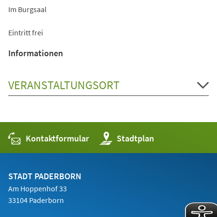
Im Burgsaal
Eintritt frei
Informationen
VERANSTALTUNGSORT
Kontaktformular
(Öffnet
Stadtplan
in
einem
neuen
Tab)
STADT PADERBORN
Am Hoppenhof 33
33104 Paderborn