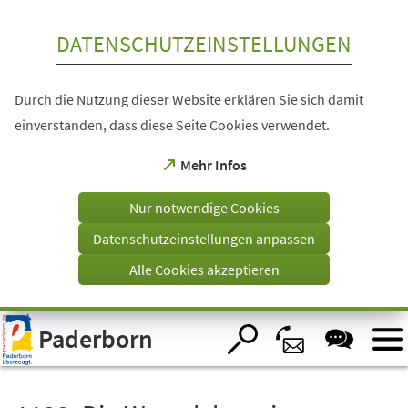
Inhalt anspringen
DATENSCHUTZEINSTELLUNGEN
Durch die Nutzung dieser Website erklären Sie sich damit
einverstanden, dass diese Seite Cookies verwendet.
(Öffnet
Mehr Infos
in
einem
Nur notwendige Cookies
neuen
Tab)
Datenschutzeinstellungen anpassen
Alle Cookies akzeptieren
Visuelle
Paderborn
Assistenzsoftware
öffnen.