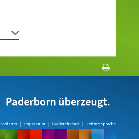
Paderborn überzeugt.
nsblätter
Impressum
Barrierefreiheit
Leichte Sprache