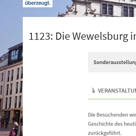
+
1
1123: Die Wewelsburg im
Sonderausstellun
VERANSTALTU
Die Besuchenden werd
Veranstaltungsinformationen
Geschichte des heut
zurückgeführt.