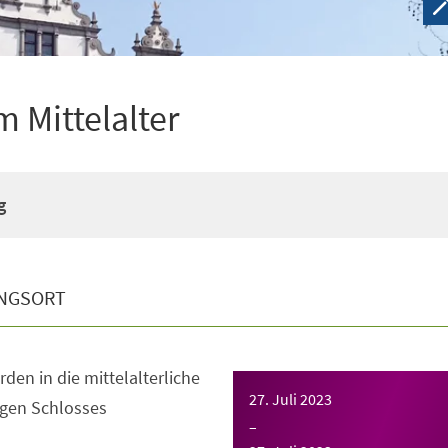
 Mittelalter
g
NGSORT
en in die mittelalterliche
27. Juli 2023
igen Schlosses
–