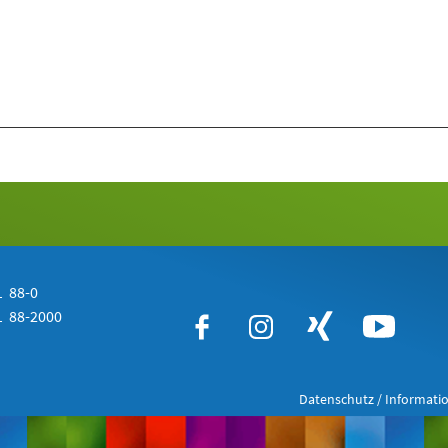
 88-0
 88-2000
Datenschutz / Informatio