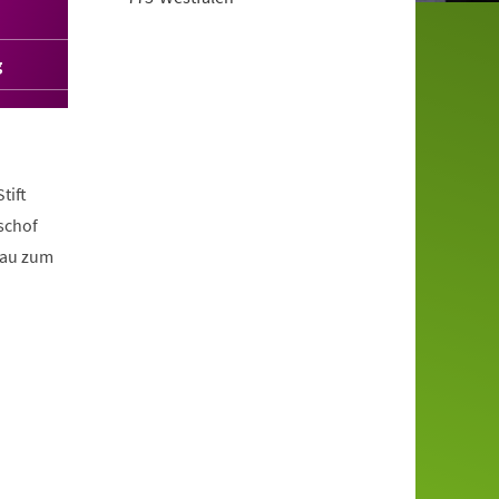
g
tift
schof
bau zum