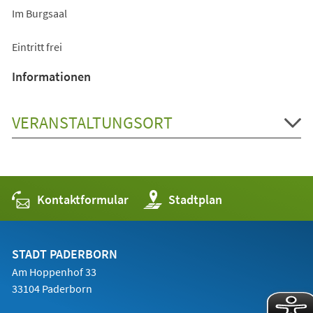
Im Burgsaal
Eintritt frei
Informationen
VERANSTALTUNGSORT
Kontaktformular
(Öffnet
Stadtplan
in
einem
neuen
Tab)
STADT PADERBORN
Am Hoppenhof 33
33104 Paderborn