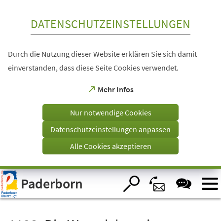
Inhalt anspringen
DATENSCHUTZEINSTELLUNGEN
Durch die Nutzung dieser Website erklären Sie sich damit
einverstanden, dass diese Seite Cookies verwendet.
(Öffnet
Mehr Infos
in
einem
Nur notwendige Cookies
neuen
Tab)
Datenschutzeinstellungen anpassen
Alle Cookies akzeptieren
Visuelle
Paderborn
Assistenzsoftware
öffnen.