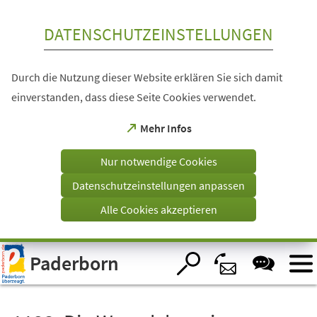
Inhalt anspringen
DATENSCHUTZEINSTELLUNGEN
Durch die Nutzung dieser Website erklären Sie sich damit
einverstanden, dass diese Seite Cookies verwendet.
(Öffnet
Mehr Infos
in
einem
Nur notwendige Cookies
neuen
Tab)
Datenschutzeinstellungen anpassen
Alle Cookies akzeptieren
Visuelle
Paderborn
Assistenzsoftware
öffnen.