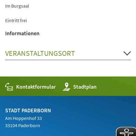
Im Burgsaal
Eintritt frei
Informationen
VERANSTALTUNGSORT
Kontaktformular
(Öffnet
Stadtplan
in
einem
neuen
Tab)
STADT PADERBORN
Am Hoppenhof 33
33104 Paderborn