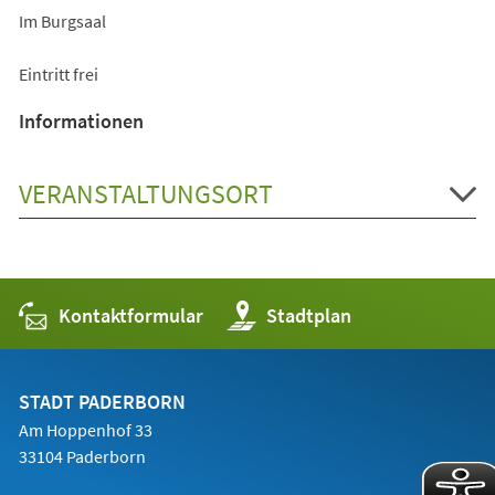
Im Burgsaal
Eintritt frei
Informationen
VERANSTALTUNGSORT
Kontaktformular
(Öffnet
Stadtplan
in
einem
neuen
Tab)
STADT PADERBORN
Am Hoppenhof 33
33104 Paderborn