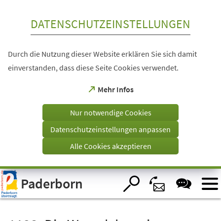
Inhalt anspringen
DATENSCHUTZEINSTELLUNGEN
Durch die Nutzung dieser Website erklären Sie sich damit
einverstanden, dass diese Seite Cookies verwendet.
(Öffnet
Mehr Infos
in
einem
Nur notwendige Cookies
neuen
Tab)
Datenschutzeinstellungen anpassen
Alle Cookies akzeptieren
Visuelle
Paderborn
Assistenzsoftware
öffnen.