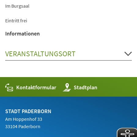
Im Burgsaal
Eintritt frei
Informationen
VERANSTALTUNGSORT
Kontaktformular
(Öffnet
Stadtplan
in
einem
neuen
Tab)
STADT PADERBORN
Am Hoppenhof 33
33104 Paderborn