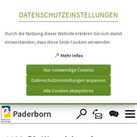
Inhalt anspringen
DATENSCHUTZEINSTELLUNGEN
Durch die Nutzung dieser Website erklären Sie sich damit
einverstanden, dass diese Seite Cookies verwendet.
(Öffnet
Mehr Infos
in
einem
Nur notwendige Cookies
neuen
Tab)
Datenschutzeinstellungen anpassen
Alle Cookies akzeptieren
Visuelle
Paderborn
Assistenzsoftware
öffnen.