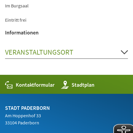
Im Burgsaal
Eintritt frei
Informationen
VERANSTALTUNGSORT
Kontaktformular
(Öffnet
Stadtplan
in
einem
neuen
Tab)
STADT PADERBORN
Am Hoppenhof 33
33104 Paderborn