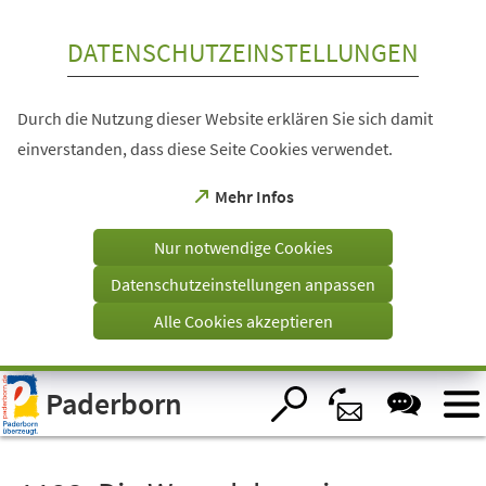
Inhalt anspringen
DATENSCHUTZEINSTELLUNGEN
Durch die Nutzung dieser Website erklären Sie sich damit
einverstanden, dass diese Seite Cookies verwendet.
(Öffnet
Mehr Infos
in
einem
Nur notwendige Cookies
neuen
Tab)
Datenschutzeinstellungen anpassen
Alle Cookies akzeptieren
Visuelle
Paderborn
Assistenzsoftware
öffnen.