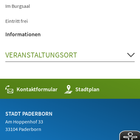
Im Burgsaal
Eintritt frei
Informationen
VERANSTALTUNGSORT
Kontaktformular
(Öffnet
Stadtplan
in
einem
neuen
Tab)
STADT PADERBORN
Am Hoppenhof 33
33104 Paderborn