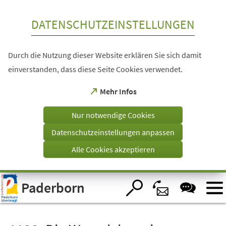
Inhalt anspringen
DATENSCHUTZEINSTELLUNGEN
Durch die Nutzung dieser Website erklären Sie sich damit
einverstanden, dass diese Seite Cookies verwendet.
(Öffnet
Mehr Infos
in
einem
Nur notwendige Cookies
neuen
Tab)
Datenschutzeinstellungen anpassen
Alle Cookies akzeptieren
Visuelle
Paderborn
Assistenzsoftware
öffnen.