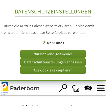
Inhalt anspringen
DATENSCHUTZEINSTELLUNGEN
Durch die Nutzung dieser Website erklären Sie sich damit
einverstanden, dass diese Seite Cookies verwendet.
(Öffnet
Mehr Infos
in
einem
Nur notwendige Cookies
neuen
Tab)
Datenschutzeinstellungen anpassen
Alle Cookies akzeptieren
Visuelle
Paderborn
Assistenzsoftware
öffnen.