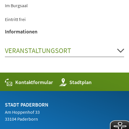
Im Burgsaal
Eintritt frei
Informationen
VERANSTALTUNGSORT
Kontaktformular
(Öffnet
Stadtplan
in
einem
neuen
Tab)
STADT PADERBORN
Am Hoppenhof 33
33104 Paderborn