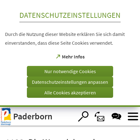
Inhalt anspringen
DATENSCHUTZEINSTELLUNGEN
Durch die Nutzung dieser Website erklären Sie sich damit
einverstanden, dass diese Seite Cookies verwendet.
(Öffnet
Mehr Infos
in
einem
Nur notwendige Cookies
neuen
Tab)
Datenschutzeinstellungen anpassen
Alle Cookies akzeptieren
Visuelle
Paderborn
Assistenzsoftware
öffnen.