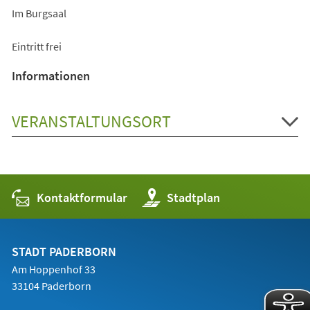
Im Burgsaal
Eintritt frei
Informationen
VERANSTALTUNGSORT
Kontaktformular
(Öffnet
Stadtplan
in
einem
neuen
Tab)
STADT PADERBORN
Am Hoppenhof 33
33104 Paderborn