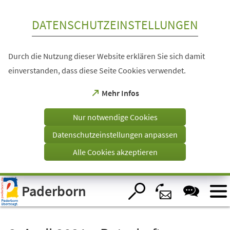
Inhalt anspringen
DATENSCHUTZEINSTELLUNGEN
Durch die Nutzung dieser Website erklären Sie sich damit
einverstanden, dass diese Seite Cookies verwendet.
(Öffnet
Mehr Infos
in
einem
Nur notwendige Cookies
neuen
Tab)
Datenschutzeinstellungen anpassen
Alle Cookies akzeptieren
Visuelle
Paderborn
Assistenzsoftware
öffnen.