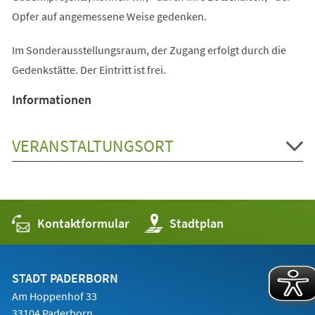
Opfer auf angemessene Weise gedenken.
Im Sonderausstellungsraum, der Zugang erfolgt durch die
Gedenkstätte. Der Eintritt ist frei.
Informationen
VERANSTALTUNGSORT
Kontaktformular
(Öffnet
Stadtplan
in
einem
neuen
Tab)
STADT PADERBORN
Am Hoppenhof 33
33104 Paderborn