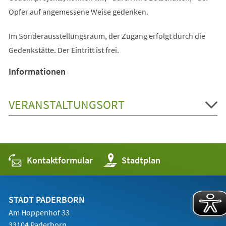
Opfer auf angemessene Weise gedenken.
Im Sonderausstellungsraum, der Zugang erfolgt durch die
Gedenkstätte. Der Eintritt ist frei.
Informationen
VERANSTALTUNGSORT
Kontaktformular
(Öffnet
Stadtplan
in
einem
neuen
Tab)
STADT PADERBORN
Am Hoppenhof 33
33104 Paderborn