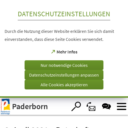
Inhalt anspringen
DATENSCHUTZEINSTELLUNGEN
Durch die Nutzung dieser Website erklären Sie sich damit
einverstanden, dass diese Seite Cookies verwendet.
(Öffnet
Mehr Infos
in
einem
Nur notwendige Cookies
neuen
Tab)
Datenschutzeinstellungen anpassen
Alle Cookies akzeptieren
Visuelle
Paderborn
Assistenzsoftware
öffnen.