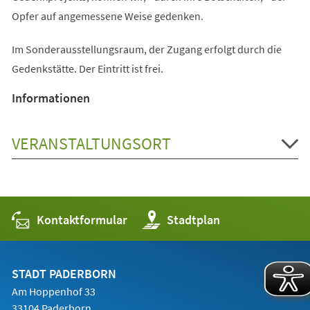
Opfer auf angemessene Weise gedenken.
Im Sonderausstellungsraum, der Zugang erfolgt durch die
Gedenkstätte. Der Eintritt ist frei.
Informationen
VERANSTALTUNGSORT
Kontaktformular
(Öffnet
Stadtplan
in
einem
neuen
Tab)
STADT PADERBORN
Am Hoppenhof 33
33104 Paderborn