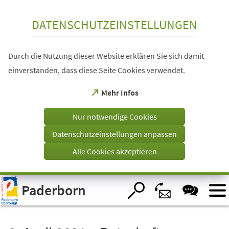
Inhalt anspringen
DATENSCHUTZEINSTELLUNGEN
Durch die Nutzung dieser Website erklären Sie sich damit
einverstanden, dass diese Seite Cookies verwendet.
(Öffnet
Mehr Infos
in
einem
Nur notwendige Cookies
neuen
Tab)
Datenschutzeinstellungen anpassen
Alle Cookies akzeptieren
Visuelle
Paderborn
Assistenzsoftware
öffnen.