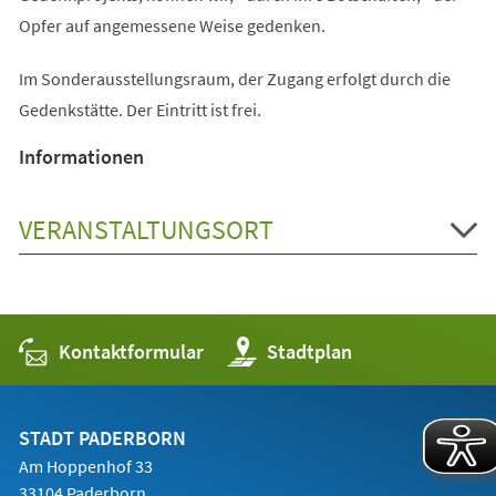
Opfer auf angemessene Weise gedenken.
Im Sonderausstellungsraum, der Zugang erfolgt durch die
Gedenkstätte. Der Eintritt ist frei.
Informationen
VERANSTALTUNGSORT
Kontaktformular
(Öffnet
Stadtplan
in
einem
neuen
Tab)
STADT PADERBORN
Am Hoppenhof 33
33104 Paderborn