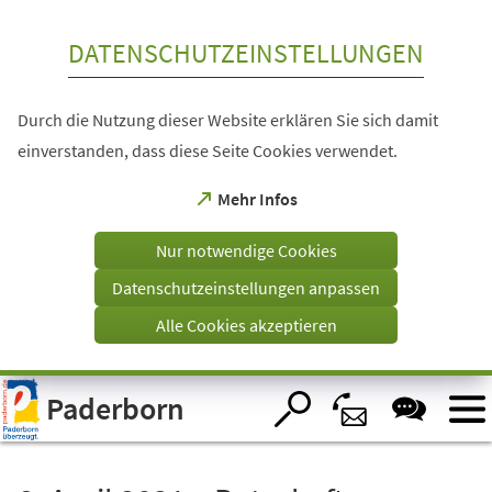
Inhalt anspringen
DATENSCHUTZEINSTELLUNGEN
Durch die Nutzung dieser Website erklären Sie sich damit
einverstanden, dass diese Seite Cookies verwendet.
(Öffnet
Mehr Infos
in
einem
Nur notwendige Cookies
neuen
Tab)
Datenschutzeinstellungen anpassen
Alle Cookies akzeptieren
Visuelle
Paderborn
Assistenzsoftware
öffnen.