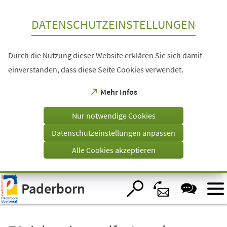
Inhalt anspringen
DATENSCHUTZEINSTELLUNGEN
Durch die Nutzung dieser Website erklären Sie sich damit
einverstanden, dass diese Seite Cookies verwendet.
(Öffnet
Mehr Infos
in
einem
Nur notwendige Cookies
neuen
Tab)
Datenschutzeinstellungen anpassen
Alle Cookies akzeptieren
Visuelle
Paderborn
Assistenzsoftware
öffnen.