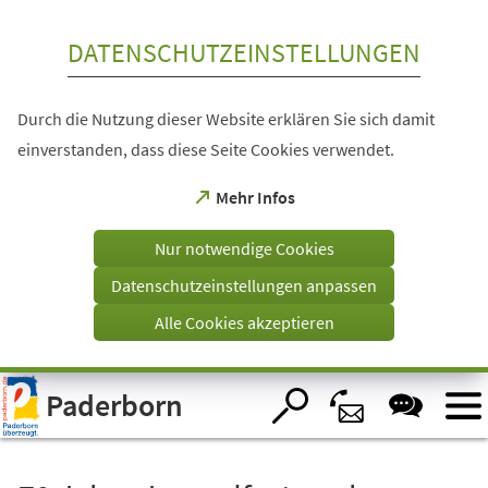
Inhalt anspringen
DATENSCHUTZEINSTELLUNGEN
Durch die Nutzung dieser Website erklären Sie sich damit
einverstanden, dass diese Seite Cookies verwendet.
(Öffnet
Mehr Infos
in
einem
Nur notwendige Cookies
neuen
Tab)
Datenschutzeinstellungen anpassen
Alle Cookies akzeptieren
Visuelle
Paderborn
Assistenzsoftware
öffnen.