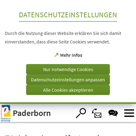
Inhalt anspringen
DATENSCHUTZEINSTELLUNGEN
Durch die Nutzung dieser Website erklären Sie sich damit
einverstanden, dass diese Seite Cookies verwendet.
(Öffnet
Mehr Infos
in
einem
Nur notwendige Cookies
neuen
Tab)
Datenschutzeinstellungen anpassen
Alle Cookies akzeptieren
Visuelle
Paderborn
Assistenzsoftware
öffnen.