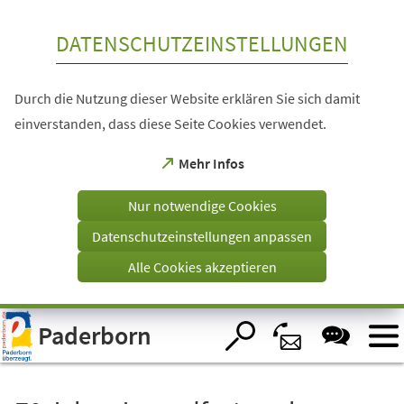
Inhalt anspringen
DATENSCHUTZEINSTELLUNGEN
Durch die Nutzung dieser Website erklären Sie sich damit
einverstanden, dass diese Seite Cookies verwendet.
(Öffnet
Mehr Infos
in
einem
Nur notwendige Cookies
neuen
Tab)
Datenschutzeinstellungen anpassen
Alle Cookies akzeptieren
Visuelle
Paderborn
Assistenzsoftware
öffnen.