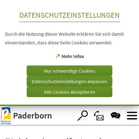
Inhalt anspringen
DATENSCHUTZEINSTELLUNGEN
Durch die Nutzung dieser Website erklären Sie sich damit
einverstanden, dass diese Seite Cookies verwendet.
(Öffnet
Mehr Infos
in
einem
Nur notwendige Cookies
neuen
Tab)
Datenschutzeinstellungen anpassen
Alle Cookies akzeptieren
Visuelle
Paderborn
Assistenzsoftware
öffnen.