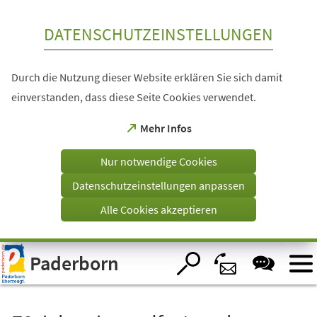
Inhalt anspringen
DATENSCHUTZEINSTELLUNGEN
Durch die Nutzung dieser Website erklären Sie sich damit
einverstanden, dass diese Seite Cookies verwendet.
(Öffnet
Mehr Infos
in
einem
Nur notwendige Cookies
neuen
Tab)
Datenschutzeinstellungen anpassen
Alle Cookies akzeptieren
Visuelle
Paderborn
Assistenzsoftware
öffnen.