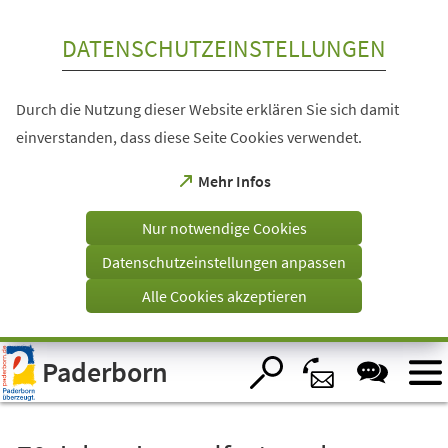
Inhalt anspringen
DATENSCHUTZEINSTELLUNGEN
Durch die Nutzung dieser Website erklären Sie sich damit
einverstanden, dass diese Seite Cookies verwendet.
(Öffnet
Mehr Infos
in
einem
Nur notwendige Cookies
neuen
Tab)
Datenschutzeinstellungen anpassen
Alle Cookies akzeptieren
Visuelle
Paderborn
Assistenzsoftware
öffnen.