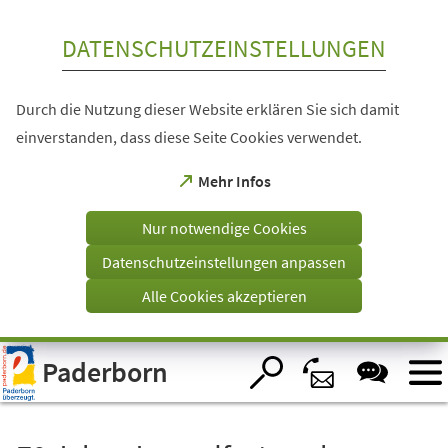
Inhalt anspringen
DATENSCHUTZEINSTELLUNGEN
Durch die Nutzung dieser Website erklären Sie sich damit
einverstanden, dass diese Seite Cookies verwendet.
(Öffnet
Mehr Infos
in
einem
Nur notwendige Cookies
neuen
Tab)
Datenschutzeinstellungen anpassen
Alle Cookies akzeptieren
Visuelle
Paderborn
Assistenzsoftware
öffnen.