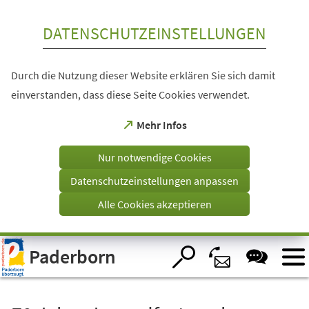
Inhalt anspringen
DATENSCHUTZEINSTELLUNGEN
Durch die Nutzung dieser Website erklären Sie sich damit
einverstanden, dass diese Seite Cookies verwendet.
(Öffnet
Mehr Infos
in
einem
Nur notwendige Cookies
neuen
Tab)
Datenschutzeinstellungen anpassen
Alle Cookies akzeptieren
Visuelle
Paderborn
Assistenzsoftware
öffnen.