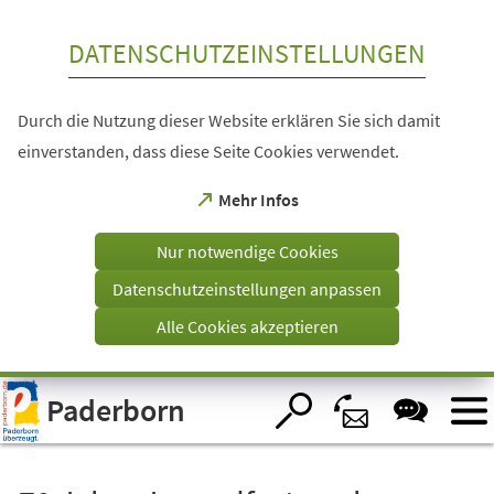
Inhalt anspringen
DATENSCHUTZEINSTELLUNGEN
Durch die Nutzung dieser Website erklären Sie sich damit
einverstanden, dass diese Seite Cookies verwendet.
(Öffnet
Mehr Infos
in
einem
Nur notwendige Cookies
neuen
Tab)
Datenschutzeinstellungen anpassen
Alle Cookies akzeptieren
Visuelle
Paderborn
Assistenzsoftware
öffnen.