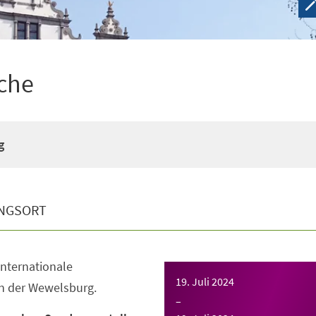
che
g
NGSORT
 internationale
19. Juli 2024
 der Wewelsburg.
–