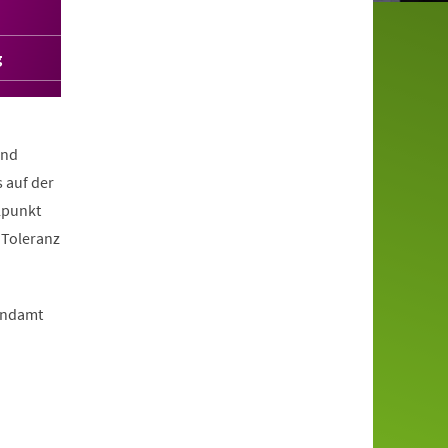
g
und
 auf der
lpunkt
 Toleranz
endamt