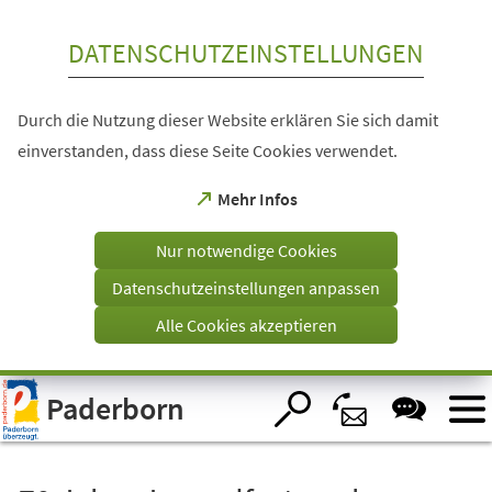
Inhalt anspringen
DATENSCHUTZEINSTELLUNGEN
Durch die Nutzung dieser Website erklären Sie sich damit
einverstanden, dass diese Seite Cookies verwendet.
(Öffnet
Mehr Infos
in
einem
Nur notwendige Cookies
neuen
Tab)
Datenschutzeinstellungen anpassen
Alle Cookies akzeptieren
Visuelle
Paderborn
Assistenzsoftware
öffnen.